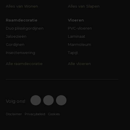
Alles van Wonen
Alles van Slapen
Raamdecoratie
Vloeren
Duo plisségordijnen
PVC-vloeren
Jaloezieën
Laminaat
Gordijnen
Marmoleum
Insectenwering
Tapijt
Alle raamdecoratie
Alle vloeren
Volg ons!
Disclaimer
Privacybeleid
Cookies