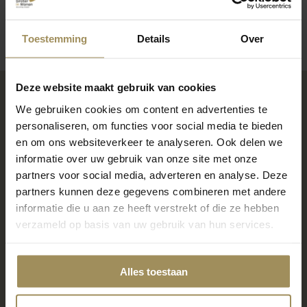
Toestemming
Details
Over
Deze website maakt gebruik van cookies
We gebruiken cookies om content en advertenties te
Kom shoppen in één
personaliseren, om functies voor social media te bieden
en om ons websiteverkeer te analyseren. Ook delen we
van onze woonwinkels
informatie over uw gebruik van onze site met onze
partners voor social media, adverteren en analyse. Deze
partners kunnen deze gegevens combineren met andere
informatie die u aan ze heeft verstrekt of die ze hebben
Locatie Maastricht
verzameld op basis van uw gebruik van hun services.
6000m2 wonen, slapen en meer
7 dagen per week geopend
Alles toestaan
Gratis parkeren voor de deur