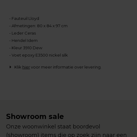
- Fauteuil Lloyd
- Afmetingen: 80 x 84 x 97 cm
- Leder Ceras
- Hendel Idem
- Kleur 3910 Dew
- Voet epoxy E3500 nickel silk
Klik
hier
voor meer informatie over levering.
Showroom sale
Onze woonwinkel staat boordevol
(showroom) items die op zoek zijn naar een