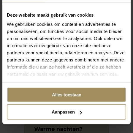
Wat voor soort matras is het beste?
Deze website maakt gebruik van cookies
Wat voor matras is goed voor je rug?
We gebruiken cookies om content en advertenties te
personaliseren, om functies voor social media te bieden
en om ons websiteverkeer te analyseren. Ook delen we
Meer vragen
informatie over uw gebruik van onze site met onze
partners voor social media, adverteren en analyse. Deze
partners kunnen deze gegevens combineren met andere
informatie die u aan ze heeft verstrekt of die ze hebben
verzameld op basis van uw gebruik van hun services.
Alles toestaan
Aanpassen
augustus 2024
april 2
Warme nachten?