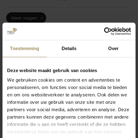
Meer vragen
Toestemming
Details
Over
Deze website maakt gebruik van cookies
We gebruiken cookies om content en advertenties te
personaliseren, om functies voor social media te bieden
august
en om ons websiteverkeer te analyseren. Ook delen we
informatie over uw gebruik van onze site met onze
april 2024
Warm
partners voor social media, adverteren en analyse. Deze
tips!
Verk
Het belang van een
partners kunnen deze gegevens combineren met andere
goede nachtrust
informatie die u aan ze heeft verstrekt of die ze hebben
verzameld op basis van uw gebruik van hun services.