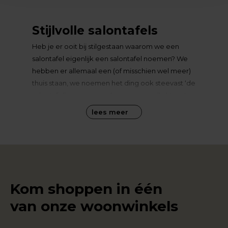
Stijlvolle salontafels
Heb je er ooit bij stilgestaan waarom we een
salontafel eigenlijk een salontafel noemen? We
hebben er allemaal een (of misschien wel meer)
thuis staan, we noemen het ding ook steevast ‘de
salontafel’, maar we realiseren ons wellicht niet
waar dat woordje ‘salon’ op slaat. Het is geleend
lees meer
uit het Frans; ‘le salon’ betekent ‘woonkamer’. In
herenhuizen en andere grote, statige panden
werden in de salon de gasten ontvangen voor
kunstzinnige of culturele bijeenkomsten. Er werd
gemusiceerd, gedicht of gefilosofeerd. Van
cultuur of kunsten kunnen we ook nu nog
Kom shoppen in één
genieten in onze woonkamers, al komen muziek
van onze woonwinkels
en teksten dan meestal via de televisie tot ons. In
het midden van bank en fauteuils staat dan de