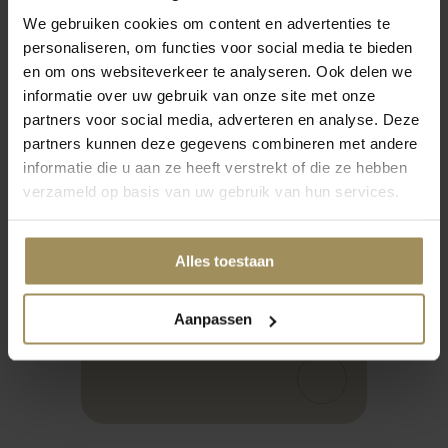
We gebruiken cookies om content en advertenties te
personaliseren, om functies voor social media te bieden
en om ons websiteverkeer te analyseren. Ook delen we
informatie over uw gebruik van onze site met onze
partners voor social media, adverteren en analyse. Deze
partners kunnen deze gegevens combineren met andere
informatie die u aan ze heeft verstrekt of die ze hebben
augustus 2025
verzameld op basis van uw gebruik van hun services.
Back to nature:
natuursteen(look)
oktobe
Alles toestaan
jkt
Slim 
jouw
Aanpassen
r
woon