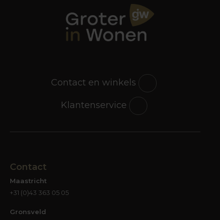
andere meubelen en woonaccessoires in ons
assortiment. We hebben salontafels in talloze
maten, diverse materialen en allerlei stijlen.
Welke interieurstijl dus ook bij jou past, je vindt
zonder twijfel de tafel waar jij blij van wordt.
Industrieel, Scandinavisch, modern of landelijk; bij
iedere stijl is een tafel te vinden. Heb jij al helder
Contact en winkels
voor ogen welke stijl in jouw interieur de
boventoon voert? Dan kun je al aardig gericht te
Klantenservice
werk gaan. Maar het kan natuurlijk ook zo zijn dat
in jouw interieur niet per se sprake is van één
interieurstijl. Daar is helemaal niets mis mee; we
hebben niet allemaal een interieur uit een
boekje of een woonprogramma. Gelukkig maar…
Contact
Waar je bij de aanschaf van een salontafel naar
Maastricht
kunt kijken, zijn de kleuren en materialen van
+31 (0)43 363 05 05
meubels en accessoires die bij de tafel in de
buurt staan. Ook de kleur van vloer en muren
Gronsveld
kunnen van invloed zijn op de keuzes die je gaat