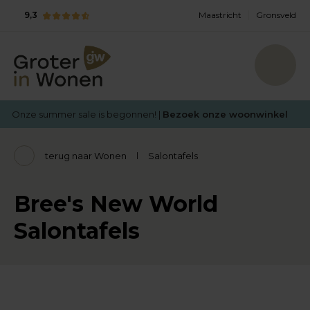
9,3
Maastricht
Gronsveld
Onze summer sale is begonnen! |
Bezoek onze woonwinkel
terug naar Wonen
Salontafels
Bree's New World
Salontafels