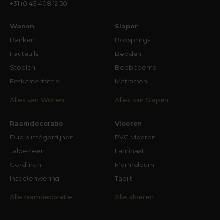
+31 (0)43 408 12 50
maken. Heb je bijvoorbeeld een donkere
tegelvloer, een eikenhouten vloer of ligt er
Wonen
Slapen
kleurige vloerbedekking in je woonkamer? Het
Banken
Boxsprings
voordeel van die donkere vloer is dat er heel
Fauteuils
Bedden
veel materialen en kleuren tafels bij passen. Een
Stoelen
Bedbodems
houtkleurige tafel op een houten vloer vergt iets
meer ‘denkwerk’. Twee kleuren of soorten hout
Eetkamertafels
Matrassen
kunnen elkaar perfect aanvullen, maar ook
Alles van Wonen
Alles van Slapen
vloeken. Onze interieurstylisten stellen hun
expertise en ervaring graag aan jou ter
Raamdecoratie
Vloeren
beschikking.
Duo plisségordijnen
PVC-vloeren
Beslissen maar…
Jaloezieën
Laminaat
Een salontafel (of een kast, een bank, een bed of
Gordijnen
Marmoleum
een fauteuil) schaf je waarschijnlijk niet wekelijks
Insectenwering
Tapijt
of maandelijks nieuw aan. We gebruiken die
Alle raamdecoratie
Alle vloeren
meubelen al snel meerdere jaren. Bij de aanschaf
ervan moeten we dus enigszins weloverwogen