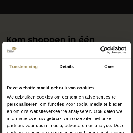
Kom shoppen in één
van onze woonwinkels
Toestemming
Details
Over
Locatie Maastricht
6000m2 wonen, slapen en meer
Deze website maakt gebruik van cookies
7 dagen per week geopend
We gebruiken cookies om content en advertenties te
Gratis parkeren voor de deur
personaliseren, om functies voor social media te bieden
en om ons websiteverkeer te analyseren. Ook delen we
informatie over uw gebruik van onze site met onze
Locatie Gronsveld
partners voor social media, adverteren en analyse. Deze
partners kunnen deze gegevens combineren met andere