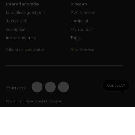
Raamdecoratie
Vloeren
Duo plisségordijnen
PVC-vloeren
Jaloezieën
Laminaat
Gordijnen
Marmoleum
Insectenwering
Tapijt
Alle raamdecoratie
Alle vloeren
Contact?
Volg ons!
Disclaimer
Privacybeleid
Cookies