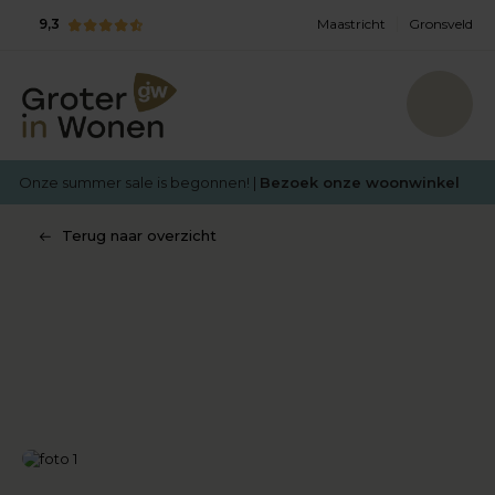
9,3
Maastricht
Gronsveld
Onze summer sale is begonnen! |
Bezoek onze woonwinkel
Terug naar overzicht