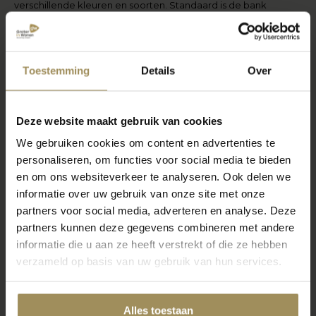
verschillende kleuren en soorten. Standaard is de bank
voorzien van supreme foam, maar pocketvering is ook een
optie. Hierbij kan worden gekozen uit twee varianten. Laat je
verrassen door de vele mogelijkheden.
Toestemming
Details
Over
Verkoopmedewerker Pascal
"Wij helpen je graag bij het samenstellen van
Deze website maakt gebruik van cookies
jouw ideale bank"
We gebruiken cookies om content en advertenties te
personaliseren, om functies voor social media te bieden
en om ons websiteverkeer te analyseren. Ook delen we
informatie over uw gebruik van onze site met onze
partners voor social media, adverteren en analyse. Deze
partners kunnen deze gegevens combineren met andere
informatie die u aan ze heeft verstrekt of die ze hebben
verzameld op basis van uw gebruik van hun services.
Alles toestaan