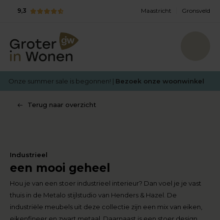
9,3
Maastricht
Gronsveld
Onze summer sale is begonnen! |
Bezoek onze woonwinkel
Terug naar overzicht
Industrieel
een mooi geheel
Hou je van een stoer industrieel interieur? Dan voel je je vast
thuis in de Metalo stijlstudio van Henders & Hazel. De
industriële meubels uit deze collectie zijn een mix van eiken,
eikenfineer en zwart metaal. Daarnaast is een stoer design