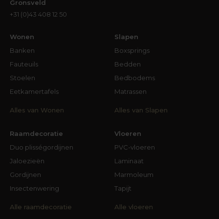
Gronsveld
+31 (0)43 408 12 50
Wonen
Slapen
Banken
Boxsprings
Fauteuils
Bedden
Stoelen
Bedbodems
Eetkamertafels
Matrassen
Alles van Wonen
Alles van Slapen
Raamdecoratie
Vloeren
Duo plisségordijnen
PVC-vloeren
Jaloezieën
Laminaat
Gordijnen
Marmoleum
Insectenwering
Tapijt
Alle raamdecoratie
Alle vloeren