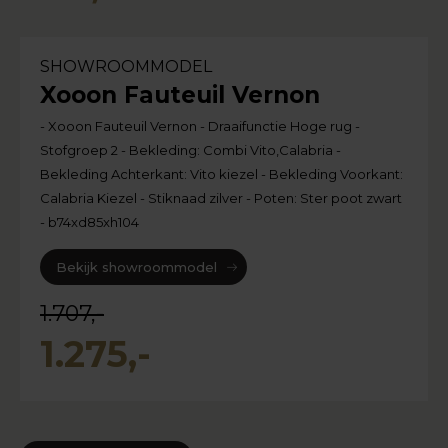
SHOWROOMMODEL
Xooon Fauteuil Vernon
- Xooon Fauteuil Vernon - Draaifunctie Hoge rug -
Stofgroep 2 - Bekleding: Combi Vito,Calabria -
Bekleding Achterkant: Vito kiezel - Bekleding Voorkant:
Calabria Kiezel - Stiknaad zilver - Poten: Ster poot zwart
- b74xd85xh104
Bekijk showroommodel
1.707,-
1.275,-