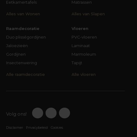
Eetkamertafels
Matrassen
Alles van Wonen
Alles van Slapen
Raamdecoratie
Vloeren
Duo plisségordijnen
PVC-vloeren
Jaloezieën
Laminaat
Gordijnen
Marmoleum
Insectenwering
Tapijt
Alle raamdecoratie
Alle vloeren
Volg ons!
Disclaimer
Privacybeleid
Cookies