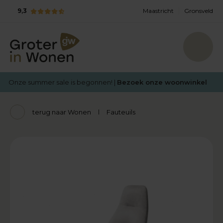
9,3
Maastricht
Gronsveld
Onze summer sale is begonnen! |
Bezoek onze woonwinkel
terug naar Wonen
Fauteuils