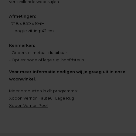
verschillende woonstijlen.
Afmetingen:
- 74B x 85D x 104H
- Hoogte zitting: 42 cm
Kenmerken:
- Onderstel metaal, draaibaar
- Opties: hoge of lage rug, hoofdsteun
Voor meer informatie nodigen wij je graag uit in onze
woonwinkel.
Meer producten in dit programma:
Xooon Vernon Fauteuil Lage Rug
Xooon Vernon Poef