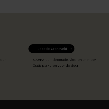
Locatie Gronsveld
meer
600m2 raamdecoratie, vloeren en meer
Gratis parkeren voor de deur
r