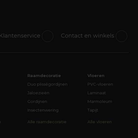
Klantenservice
Contact en winkels
Raamdecoratie
Vloeren
Duo plisségordijnen
PVC-vloeren
Jaloezieën
Laminaat
Gordijnen
Marmoleum
Insectenwering
Tapijt
n
Alle raamdecoratie
Alle vloeren