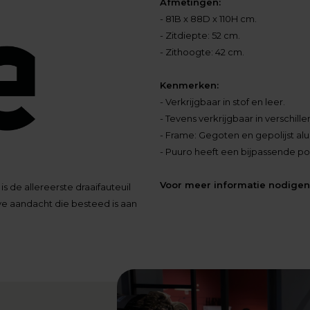
Afmetingen:
- 81B x 88D x 110H cm.
- Zitdiepte: 52 cm.
- Zithoogte: 42 cm.
Kenmerken:
- Verkrijgbaar in stof en leer.
- Tevens verkrijgbaar in verschill
- Frame: Gegoten en gepolijst a
- Puuro heeft een bijpassende po
Voor meer informatie nodigen 
s de allereerste draaifauteuil
ve aandacht die besteed is aan