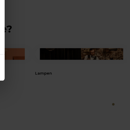
ie?
Lampen
1