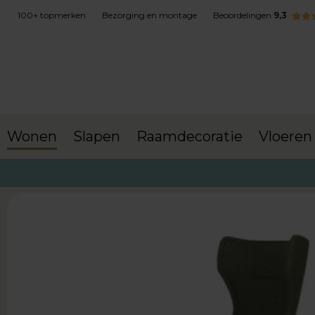
100+ topmerken
Bezorging en montage
Beoordelingen
9,3
Wonen
Slapen
Raamdecoratie
Vloeren
terug naar Wonen
Fauteuils