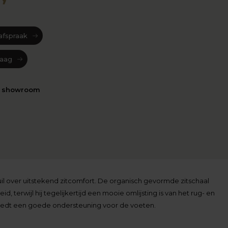
afspraak
raag
n showroom
l over uitstekend zitcomfort. De organisch gevormde zitschaal
 terwijl hij tegelijkertijd een mooie omlijsting is van het rug- en
biedt een goede ondersteuning voor de voeten.