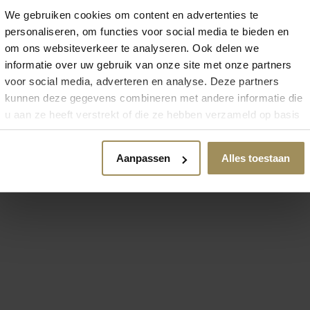
We gebruiken cookies om content en advertenties te
personaliseren, om functies voor social media te bieden en
om ons websiteverkeer te analyseren. Ook delen we
 zoek naar meer inspirat
informatie over uw gebruik van onze site met onze partners
voor social media, adverteren en analyse. Deze partners
kunnen deze gegevens combineren met andere informatie die
u aan ze heeft verstrekt of die ze hebben verzameld op basis
van uw gebruik van hun services.
Aanpassen
Alles toestaan
Bijzettafel