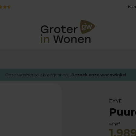
Klan
Onze summer sale is begonnen! |
Bezoek onze woonwinkel
EYYE
Puur
vanaf
1.989