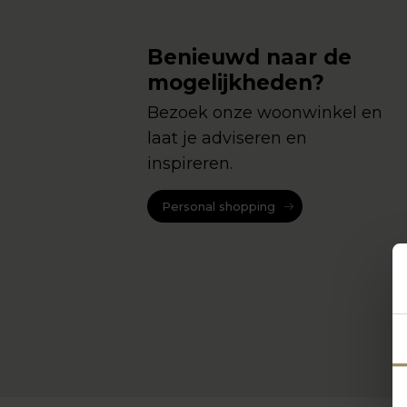
Benieuwd naar de
mogelijkheden?
Bezoek onze woonwinkel en
laat je adviseren en
inspireren.
Personal shopping