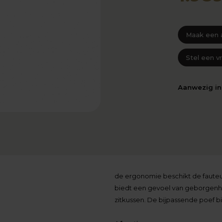
Maak een 
Stel een v
Aanwezig i
de ergonomie beschikt de fauteui
biedt een gevoel van geborgenheid,
zitkussen. De bijpassende poef 