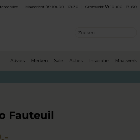
tenservice
Maastricht
:
Vr
10u00 - 17u30
Gronsveld
:
Vr
10u00 - 17u30
Advies
Merken
Sale
Acties
Inspiratie
Maatwerk
o Fauteuil
,-