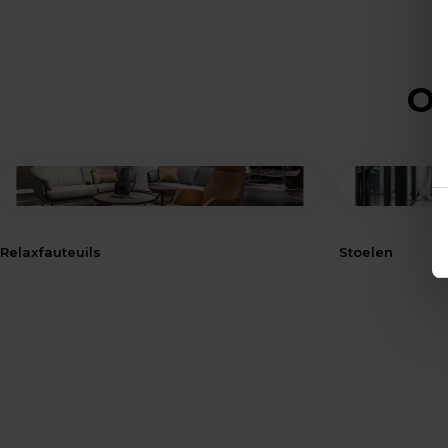
Op
Relaxfauteuils
Stoelen