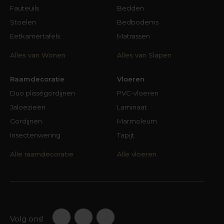
Fauteuils
Bedden
Stoelen
Bedbodems
Eetkamertafels
Matrassen
Alles van Wonen
Alles van Slapen
Raamdecoratie
Vloeren
Duo plisségordijnen
PVC-vloeren
Jaloezieën
Laminaat
Gordijnen
Marmoleum
Insectenwering
Tapijt
Alle raamdecoratie
Alle vloeren
Volg ons!