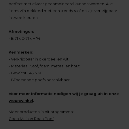
perfect met elkaar gecombineerd kunnen worden. Alle
items zijn bekleed met een trendy stof en zijn verkrijgbaar
in twee kleuren.
Afmetingen:
- B 71 x D 71 x H 74
Kenmerken:
- Verkrijgbaar in okergeel en wit
- Materiaal: Stof, foam, metaal en hout
- Gewicht: 14,25 KG
- Bijpassende poefs beschikbaar
Voor meer informatie nodigen wij je graag uit in onze
woonwinkel
.
Meer producten in dit programma:
Coco Maison Roan Poef