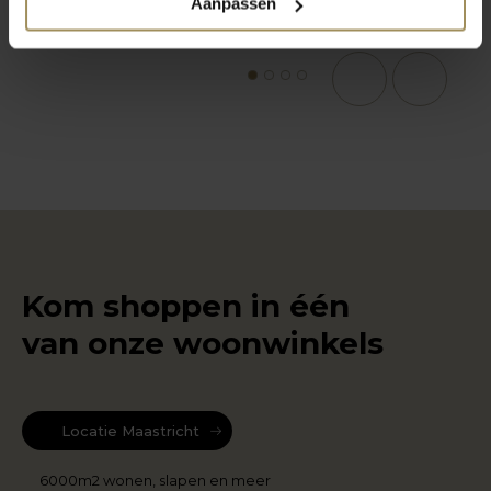
Aanpassen
1
2
3
4
Kom shoppen in één
van onze woonwinkels
Locatie Maastricht
6000m2 wonen, slapen en meer