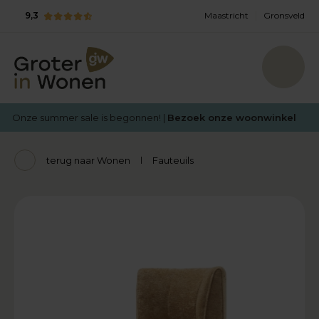
9,3
Maastricht
Gronsveld
Onze summer sale is begonnen! |
Bezoek onze woonwinkel
terug naar Wonen
Fauteuils