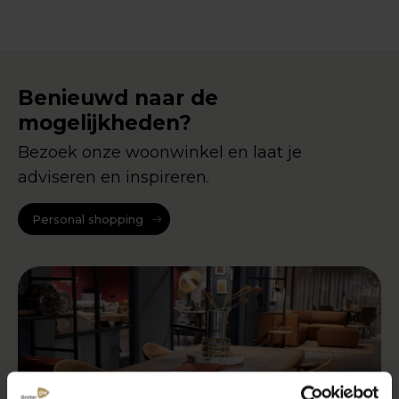
Benieuwd naar de
mogelijkheden?
Bezoek onze woonwinkel en laat je
adviseren en inspireren.
Personal shopping