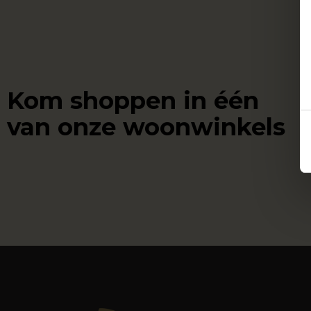
Kom shoppen in één
van onze woonwinkels