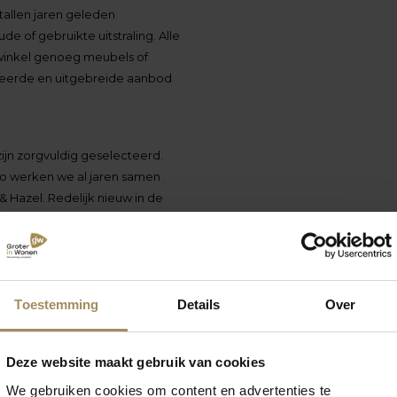
allen jaren geleden
e of gebruikte uitstraling. Alle
nwinkel genoeg meubels of
arieerde en uitgebreide aanbod
zijn zorgvuldig geselecteerd.
Zo werken we al jaren samen
& Hazel. Redelijk nieuw in de
igen stijl en karakter. Kom ze
end oor, met uitstekende
Toestemming
Details
Over
is voor de deur. En met
Deze website maakt gebruik van cookies
We gebruiken cookies om content en advertenties te