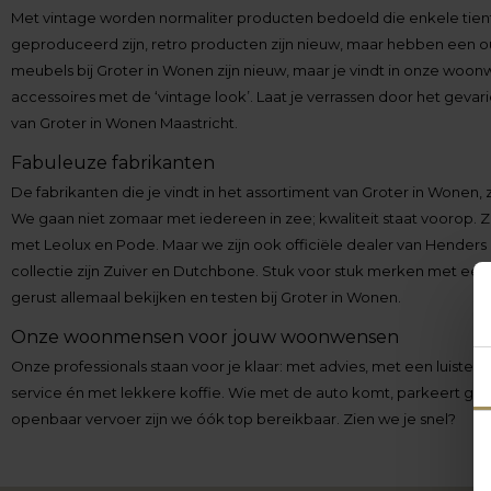
Met vintage worden normaliter producten bedoeld die enkele tient
geproduceerd zijn, retro producten zijn nieuw, maar hebben een oud
meubels bij Groter in Wonen zijn nieuw, maar je vindt in onze woo
accessoires met de ‘vintage look’. Laat je verrassen door het gev
van Groter in Wonen Maastricht.
Fabuleuze fabrikanten
De fabrikanten die je vindt in het assortiment van Groter in Wonen, 
We gaan niet zomaar met iedereen in zee; kwaliteit staat voorop. 
met Leolux en Pode. Maar we zijn ook officiële dealer van Henders 
collectie zijn Zuiver en Dutchbone. Stuk voor stuk merken met een e
gerust allemaal bekijken en testen bij Groter in Wonen.
Onze woonmensen voor jouw woonwensen
Onze professionals staan voor je klaar: met advies, met een luister
service én met lekkere koffie. Wie met de auto komt, parkeert grat
openbaar vervoer zijn we óók top bereikbaar. Zien we je snel?