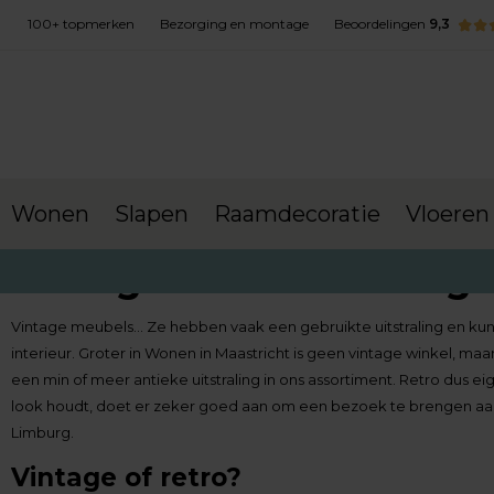
100+ topmerken
Bezorging en montage
Beoordelingen
9,3
Wonen
Slapen
Raamdecoratie
Vloeren
Vintage winkel limburg
Vintage meubels… Ze hebben vaak een gebruikte uitstraling en kun
interieur. Groter in Wonen in Maastricht is geen vintage winkel, 
een min of meer antieke uitstraling in ons assortiment. Retro dus ei
look houdt, doet er zeker goed aan om een bezoek te brengen a
Limburg.
Vintage of retro?