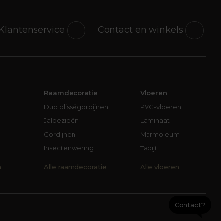
Klantenservice
Contact en winkels
Raamdecoratie
Vloeren
Duo plisségordijnen
PVC-vloeren
Jaloezieën
Laminaat
Gordijnen
Marmoleum
Insectenwering
Tapijt
n
Alle raamdecoratie
Alle vloeren
Contact?