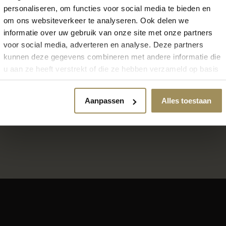
personaliseren, om functies voor social media te bieden en
om ons websiteverkeer te analyseren. Ook delen we
informatie over uw gebruik van onze site met onze partners
voor social media, adverteren en analyse. Deze partners
kunnen deze gegevens combineren met andere informatie die
u aan ze heeft verstrekt of die ze hebben verzameld op basis
Locatie Maastricht
van uw gebruik van hun services.
6000m2 wonen, slapen en 
Aanpassen
Alles toestaan
7 dagen per week geopend
Gratis parkeren voor de deu