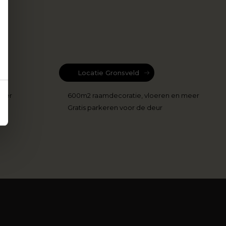
Locatie Gronsveld
meer
600m2 raamdecoratie, vloeren en meer
Gratis parkeren voor de deur
r