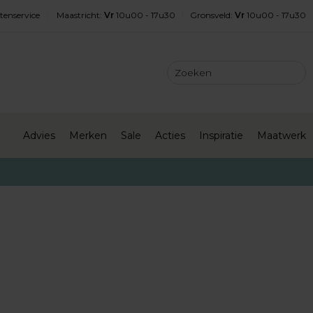
tenservice
Maastricht
:
Vr
10u00 - 17u30
Gronsveld
:
Vr
10u00 - 17u30
Advies
Merken
Sale
Acties
Inspiratie
Maatwerk