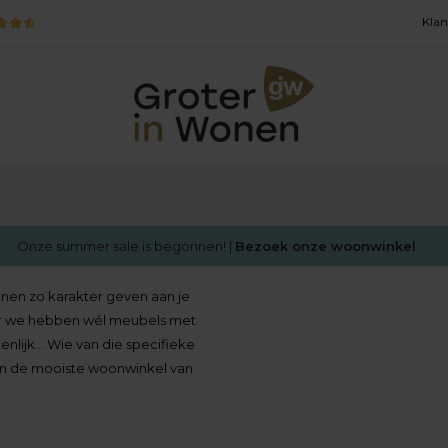
Klan
Onze summer sale is begonnen! |
Bezoek onze woonwinkel
nen zo karakter geven aan je
maar we hebben wél meubels met
genlijk… Wie van die specifieke
an de mooiste woonwinkel van