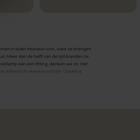
omen in ieder interieur voor, want ze brengen
huis. Meer dan de helft van de tijd branden ze
 gloeilamp aan een fitting, denken we zo. Het
 esthetisch verantwoord zijn. Gelukkig
én woonaccessoire is dat voor sfeer kan zorgen,
f je op zoek bent naar een plafondlamp, een
 zijn er lampen te ontdekken in de leukste
n een bepaalde lamp meteen of ze hem mooi
kheden in ontwerp, gebruikte materialen en
 jouw wensen en criteria voldoet. Een trend die