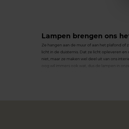
Lampen brengen ons het
Ze hangen aan de muur of aan het plafond of ze
licht in de duisternis. Dat ze licht opleveren e
niet, maar ze maken wel deel uit van ons interi
oog wil immers ook wat, dus de lampen in on
hebben lampenfabrikanten dat heel goed door; la
dan is het wel een lamp. In het uitgebreide a
staande lamp of een wandlamp. Voor elke woonst
woonwinkel van het zuiden. We nemen je graa
Lampen voor elke woonst
Een lamp is zo’n ‘meubelstuk’ dat echt bij jo
vinden of niet. Bij een
bank
of tafel vergt dat 
stijlen bij lampen bijna eindeloos. Er is dus h