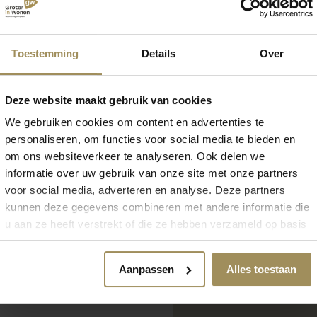
Toestemming
Details
Over
Deze website maakt gebruik van cookies
We gebruiken cookies om content en advertenties te
personaliseren, om functies voor social media te bieden en
om ons websiteverkeer te analyseren. Ook delen we
informatie over uw gebruik van onze site met onze partners
voor social media, adverteren en analyse. Deze partners
mp?
kunnen deze gegevens combineren met andere informatie die
november 2025
u aan ze heeft verstrekt of die ze hebben verzameld op basis
Glansrijk won
van uw gebruik van hun services.
voeg je chro
Aanpassen
Alles toestaan
aan je interie