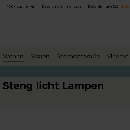
100+ topmerken
Bezorging en montage
Beoordelingen
9,3
Wonen
Slapen
Raamdecoratie
Vloeren
terug naar Wonen
Lampen
Steng licht Lampen