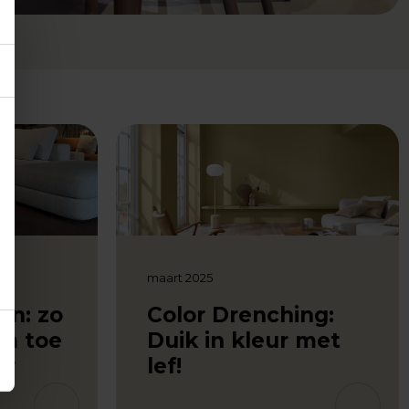
maart 2025
en: zo
Color Drenching:
om toe
Duik in kleur met
ur
lef!