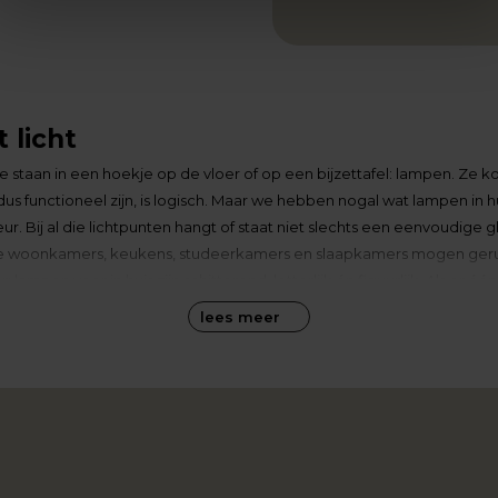
 licht
 staan in een hoekje op de vloer of op een bijzettafel: lampen. Ze k
n dus functioneel zijn, is logisch. Maar we hebben nogal wat lampen in 
eur. Bij al die lichtpunten hangt of staat niet slechts een eenvoudige
ze woonkamers, keukens, studeerkamers en slaapkamers mogen gerust
mpen voor in huis zijn schitterend, letterlijk én figuurlijk. Als er é
ssortiment bij Groter in Wonen vind je de mooiste lampen, ongeacht o
lees meer
ijl, voor elk interieur en, niet onbelangrijk, voor elke portemonnee
g mee op een verlichte toer door Groter in Wonen. Ga je mee?
ijl
u en je interieur moet passen. Dikwijls weten mensen bij het zien va
soms iets meer denkwerk. Net als bij andere meubels, zijn de mogelij
eel veel om uit te kiezen, daar moét wel een lamp tussen zitten die aan