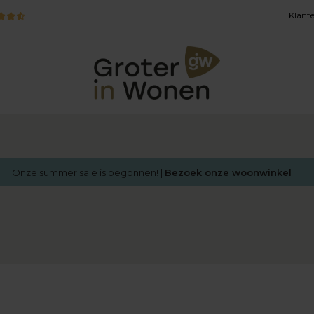
Klante
Onze summer sale is begonnen! |
Bezoek onze woonwinkel