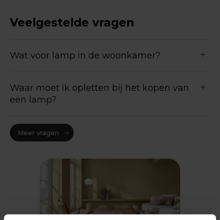
Veelgestelde vragen
Wat voor lamp in de woonkamer?
Waar moet ik opletten bij het kopen van
een lamp?
Meer vragen