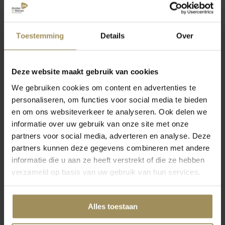
maart 2025
novem
zo
Color Drenching: Duik
Glan
Toestemming
Details
Over
oe
in kleur met lef!
voeg
aan j
Deze website maakt gebruik van cookies
We gebruiken cookies om content en advertenties te
personaliseren, om functies voor social media te bieden
en om ons websiteverkeer te analyseren. Ook delen we
informatie over uw gebruik van onze site met onze
partners voor social media, adverteren en analyse. Deze
Lampen brengen ons het
partners kunnen deze gegevens combineren met andere
licht
informatie die u aan ze heeft verstrekt of die ze hebben
Ze hangen aan de muur of aan het plafond of ze
verzameld op basis van uw gebruik van hun services.
staan in een hoekje op de vloer of op een
bijzettafel: lampen. Ze komen in ieder interieur
voor, want ze brengen licht in de duisternis. Dat
Alles toestaan
ze licht opleveren en dus functioneel zijn, is
lees meer