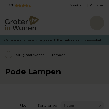
9,3
Maastricht
Gronsveld
Onze summer sale is begonnen! |
Bezoek onze woonwinkel
terug naar Wonen
Lampen
Pode Lampen
Filter
Sorteren op
Naam