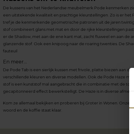
De kussens van het Nederlandse meubelmerk Pode kenmerken zich
een uitstekende kwaliteit en prachtige kleurstellingen. Zo is er he
tref je de kenmerkende geometrische patronen uit de jaren twinti
stof combineert glans met mat en door de rijke kleurstellingen past
er de Shadow, met aan de ene kant mat, zacht fluweel en aan de an
glanzende stof. Ook een knipoog naar de roaring twenties. De Shad
fauteuil
En meer…
De Pode Tab is een sierlijk kussen met frivole, platte biezen aan de 
verschillende kleuren en diverse modellen. Ook de Pode Haze ma
stof is een kunststof mal aangebracht die in combinatie met de to
gecapitonneerd effect bewerkstelligt. De Haze is in diverse afmeti
Kom ze allemaal bekijken en proberen bij Groter in Wonen. Onze spe
woord en de koffie staat klaar.