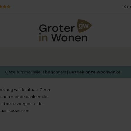
Klan
Onze summer sale is begonnen! |
Bezoek onze woonwinkel
eel nog wat kaal aan. Geen
eginnen met de bank en de
ens toe te voegen. In de
e aan kussens en