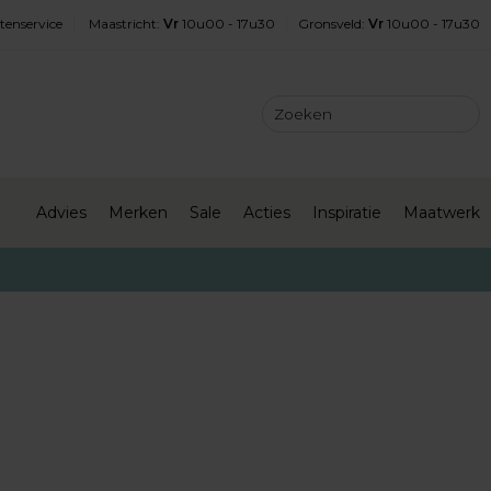
tenservice
Maastricht
:
Vr
10u00 - 17u30
Gronsveld
:
Vr
10u00 - 17u30
Advies
Merken
Sale
Acties
Inspiratie
Maatwerk