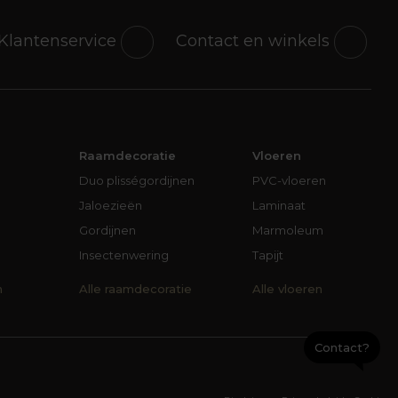
Klantenservice
Contact en winkels
Raamdecoratie
Vloeren
Duo plisségordijnen
PVC-vloeren
Jaloezieën
Laminaat
Gordijnen
Marmoleum
Insectenwering
Tapijt
n
Alle raamdecoratie
Alle vloeren
Contact?