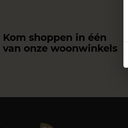
Kom shoppen in één
van onze woonwinkels