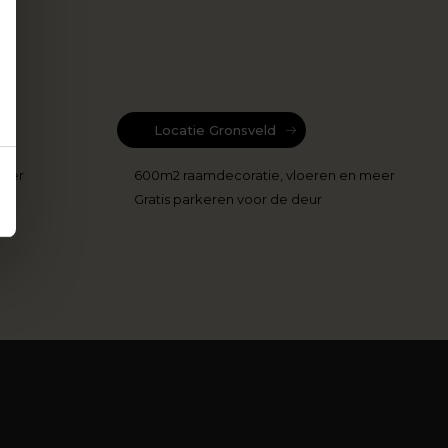
Locatie Gronsveld
meer
600m2 raamdecoratie, vloeren en meer
Gratis parkeren voor de deur
r