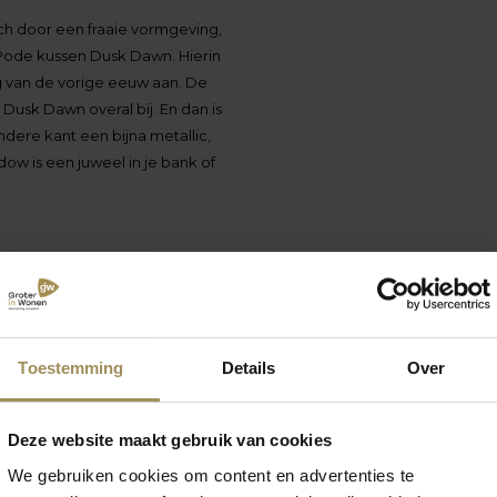
 door een fraaie vormgeving,
t Pode kussen Dusk Dawn. Hierin
g van de vorige eeuw aan. De
 Dusk Dawn overal bij. En dan is
dere kant een bijna metallic,
ow is een juweel in je bank of
zijkanten. Leverbaar in
g geknuffeld worden. Onder de
egepaste stiktechniek een
ngen verkrijgbaar.
Toestemming
Details
Over
cialisten staan je graag te
Deze website maakt gebruik van cookies
We gebruiken cookies om content en advertenties te