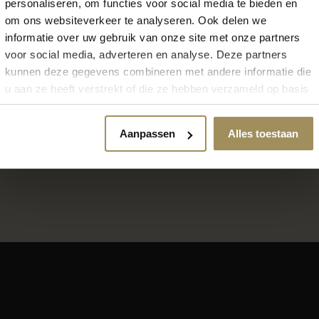
personaliseren, om functies voor social media te bieden en
om ons websiteverkeer te analyseren. Ook delen we
informatie over uw gebruik van onze site met onze partners
voor social media, adverteren en analyse. Deze partners
kunnen deze gegevens combineren met andere informatie die
u aan ze heeft verstrekt of die ze hebben verzameld op basis
Locatie Maastricht
van uw gebruik van hun services.
6000m2 wonen, slapen en 
Aanpassen
Alles toestaan
7 dagen per week geopend
Gratis parkeren voor de deu