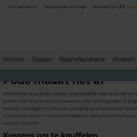
100+ topmerken
Bezorging en montage
Beoordelingen
9,3
Wonen
Slapen
Raamdecoratie
Vloeren
Pode maakt het af
Wellicht heb je je ideale zithoek samengesteld, maar doet het geh
paniek, met de juiste woonaccessoires is de oplossing nabij. Te b
fauteuils. Die krijgen al snel meer uitstraling door bijpassende kuss
collectie van Groter in Wonen in Maastricht vind je een ruime keuz
woonaccessoires.
Kussens om te knuffelen