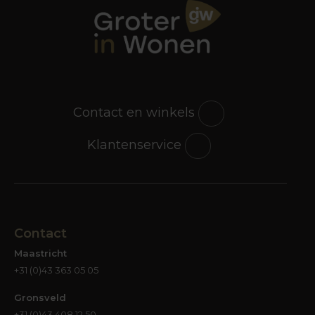
balans tussen privacy en daglicht. Zo creëer je
een comfortabel binnenklimaat in elke ruimte.
Rolgordijnen, plissés en
meer
De collectie van Kvadrat Shade bestaat uit
diverse oplossingen zoals rolgordijnen,
Contact en winkels
plisségordijnen en speciale raamdecoraties voor
complexe raamvormen. Elk product wordt op
Klantenservice
maat gemaakt en biedt een strakke,
minimalistische uitstraling die past in zowel
moderne als tijdloze interieurs.
Duurzaam en
Contact
energiezuinig wonen
Maastricht
Kvadrat Shade zet sterk in op duurzaamheid.
+31 (0)43 363 05 05
Door de isolerende werking van de stoffen kan
het energieverbruik voor koeling en verwarming
Gronsveld
worden verminderd. Daarnaast worden de
+31 (0)43 408 12 50