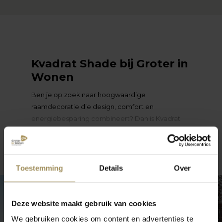
Kvadrat Shade bij Groter in
Wonen
Ben je op zoek naar hoogwaardige
raamdecoratie die design, comfort en
energiebesparing combineert? Dan is Kvadrat
Shade een merk dat je interieur naar een hoger
niveau tilt. Bij Groter in Wonen ontdek je de
lees meer
innovatieve collectie van Kvadrat Shade: stijlvolle
rolgordijnen, plisségordijnen en gordijnsystemen
Toestemming
Details
Over
die zorgen voor optimaal lichtcomfort in huis.
Innovatieve
Deze website maakt gebruik van cookies
binnenzonwering met
We gebruiken cookies om content en advertenties te