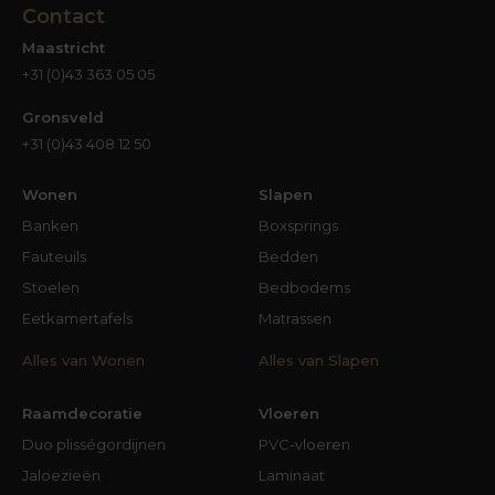
Contact
Maastricht
+31 (0)43 363 05 05
Gronsveld
+31 (0)43 408 12 50
Wonen
Slapen
Banken
Boxsprings
Fauteuils
Bedden
Stoelen
Bedbodems
Eetkamertafels
Matrassen
Alles van Wonen
Alles van Slapen
Raamdecoratie
Vloeren
Duo plisségordijnen
PVC-vloeren
Jaloezieën
Laminaat