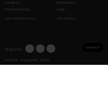
Gordijnen
Marmoleum
Insectenwering
Tapijt
Alle raamdecoratie
Alle vloeren
Contact?
Volg ons!
Disclaimer
Privacybeleid
Cookies
9,3
Klantenbeoordelingen