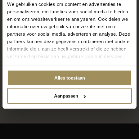
We gebruiken cookies om content en advertenties te
personaliseren, om functies voor social media te bieden
en om ons websiteverkeer te analyseren. Ook delen we
Locatie Maastricht
informatie over uw gebruik van onze site met onze
partners voor social media, adverteren en analyse. Deze
6000m2 wonen, slapen en meer
partners kunnen deze gegevens combineren met andere
7 dagen per week geopend
informatie die u aan ze heeft verstrekt of die ze hebben
Gratis parkeren voor de deur
verzameld op basis van uw gebruik van hun services.
Locatie Gronsveld
Alles toestaan
600m2 raamdecoratie, vloeren en meer
Gratis parkeren voor de deur
Aanpassen