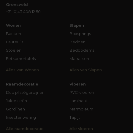
Gronsveld
+31 (0)43 408 12 50
Wonen
Slapen
Banken
Boxsprings
Fauteuils
Bedden
Stoelen
Bedbodems
Eetkamertafels
Matrassen
Alles van Wonen
Alles van Slapen
Raamdecoratie
Vloeren
Duo plisségordijnen
PVC-vloeren
Jaloezieën
Laminaat
Gordijnen
Marmoleum
Insectenwering
Tapijt
Alle raamdecoratie
Alle vloeren