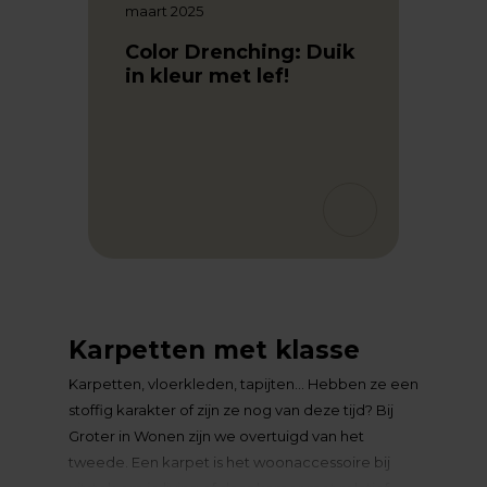
maart 2025
Color Drenching: Duik
in kleur met lef!
februar
k in
5 x T
huis
Karpetten met klasse
Karpetten, vloerkleden, tapijten… Hebben ze een
stoffig karakter of zijn ze nog van deze tijd? Bij
Groter in Wonen zijn we overtuigd van het
tweede. Een karpet is het woonaccessoire bij