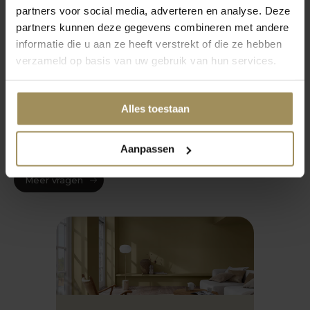
partners voor social media, adverteren en analyse. Deze
Welk vloerkleed onder Ronde tafel?
partners kunnen deze gegevens combineren met andere
informatie die u aan ze heeft verstrekt of die ze hebben
verzameld op basis van uw gebruik van hun services.
Wat voor kleed bij hoekbank?
Alles toestaan
Wat is het verschil tussen een
vloerkleed en een tapijt?
Aanpassen
Meer vragen