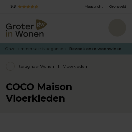
9,3
Maastricht
Gronsveld
Onze summer sale is begonnen! |
Bezoek onze woonwinkel
terug naar Wonen
Vloerkleden
COCO Maison
Vloerkleden