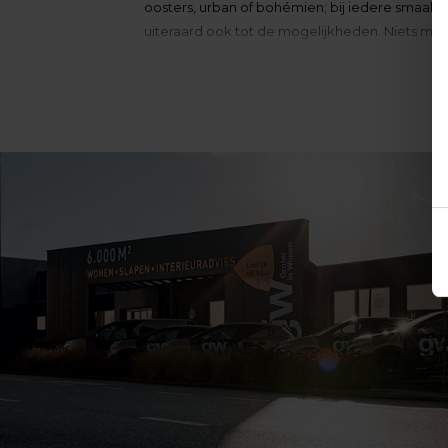
oosters, urban of bohémien; bij iedere smaak is 
uiteraard ook tot de mogelijkheden. Niets moet, a
interieur op hun plek liggen. Maak je keuze u
Claudi Cushions bij Grot
Claudi Cushions is een nieuwe ster aan het fir
veelzijdigheid en de kwaliteit van deze sierk
collectie gelanceerd, waar de laatste trends na
niveau. Met een Nederlands merk waarbij vakma
in zee. Heb je advies nodig? Dan staan onze stij
Kussens om te zoenen
De kussens van Claudi zijn werkelijk om te zo
Wonen. Shoppen voor je interieur krijgt hier ee
tastbaar. Als je écht inspiratie wilt opdoen vo
stap is een bezoek brengen aan de woonwinkel
voor je in petto en op onze
slapen-afdeling
kri