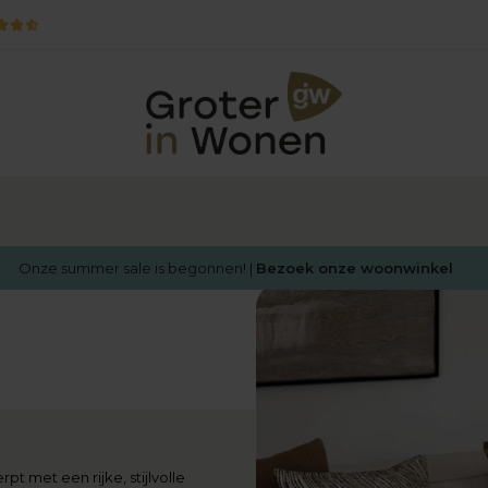
Onze summer sale is begonnen! |
Bezoek onze woonwinkel
t met een rijke, stijlvolle