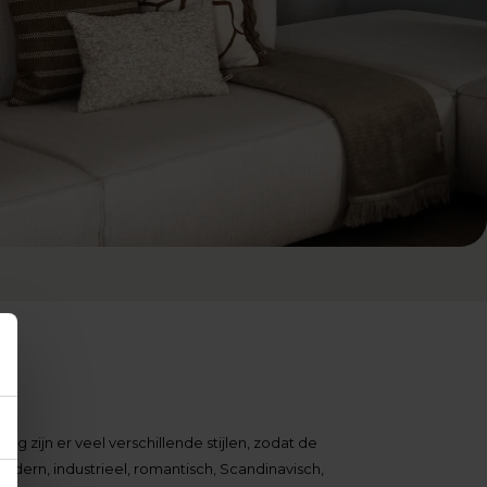
ig zijn er veel verschillende stijlen, zodat de
odern, industrieel, romantisch, Scandinavisch,