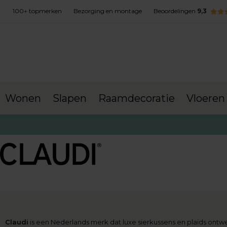
100+ topmerken
Bezorging en montage
Beoordelingen
9,3
Wonen
Slapen
Raamdecoratie
Vloeren
terug naar Merken
Claudi
is een Nederlands merk dat luxe sierkussens en plaids ontwerp