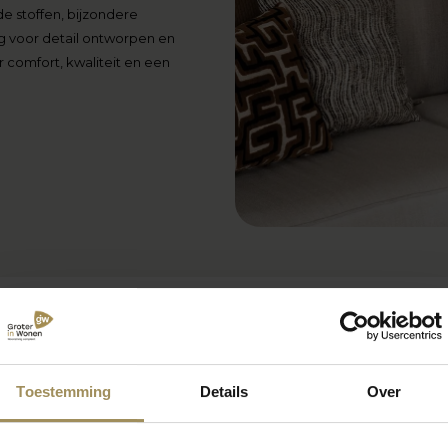
de stoffen, bijzondere
g voor detail ontworpen en
r comfort, kwaliteit en een
Toestemming
Details
Over
n over je smaak, over de kleuren en ontwerpen die jou aanspreken. Gelukk
bij jou passen geen kruistocht hoeft te worden. Landelijk, strak & m