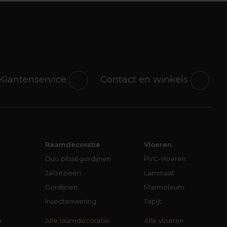
Klantenservice
Contact en winkels
Raamdecoratie
Vloeren
Duo plisségordijnen
PVC-vloeren
Jaloezieën
Laminaat
Gordijnen
Marmoleum
Insectenwering
Tapijt
n
Alle raamdecoratie
Alle vloeren