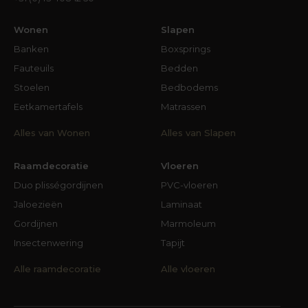
behang, horren en zo veel meer fraaie producten
voor een completer en mooier interieur ben je
Wonen
Slapen
bij Groter in Wonen Gronsveld aan het juiste
Banken
Boxsprings
adres. Laat je inspireren door ons assortiment,
Fauteuils
Bedden
onze expertise en ons enthousiasme. We weten
Stoelen
Bedbodems
zeker dat je huis er nóg mooier door wordt.
Eetkamertafels
Matrassen
Alles van Wonen
Alles van Slapen
Raamdecoratie
Vloeren
Duo plisségordijnen
PVC-vloeren
Jaloezieën
Laminaat
Gordijnen
Marmoleum
Insectenwering
Tapijt
Alle raamdecoratie
Alle vloeren