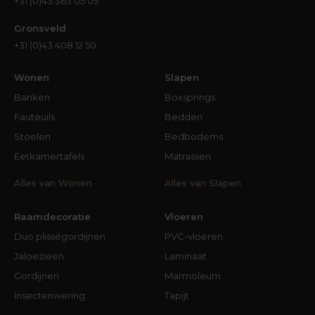
+31 (0)43 363 05 05
Gronsveld
+31 (0)43 408 12 50
Wonen
Slapen
Banken
Boxsprings
Fauteuils
Bedden
Stoelen
Bedbodems
Eetkamertafels
Matrassen
Alles van Wonen
Alles van Slapen
Raamdecoratie
Vloeren
Duo plisségordijnen
PVC-vloeren
Jaloezieën
Laminaat
Gordijnen
Marmoleum
Insectenwering
Tapijt