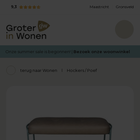
9,3
Maastricht
Gronsveld
Onze summer sale is begonnen! |
Bezoek onze woonwinkel
terug naar Wonen
Hockers / Poef