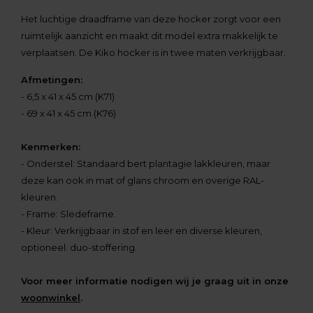
Het luchtige draadframe van deze hocker zorgt voor een
ruimtelijk aanzicht en maakt dit model extra makkelijk te
verplaatsen. De Kiko hocker is in twee maten verkrijgbaar.
Afmetingen:
- 6,5 x 41 x 45 cm (K71)
- 69 x 41 x 45 cm (K76)
Kenmerken:
- Onderstel: Standaard bert plantagie lakkleuren, maar
deze kan ook in mat of glans chroom en overige RAL-
kleuren.
- Frame: Sledeframe.
- Kleur: Verkrijgbaar in stof en leer en diverse kleuren,
optioneel: duo-stoffering.
Voor meer informatie nodigen wij je graag uit in onze
woonwinkel
.