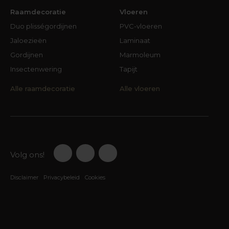
Raamdecoratie
Vloeren
Duo plisségordijnen
PVC-vloeren
Jaloezieën
Laminaat
Gordijnen
Marmoleum
Insectenwering
Tapijt
Alle raamdecoratie
Alle vloeren
Volg ons!
Disclaimer
Privacybeleid
Cookies