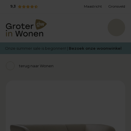
9,3
Maastricht
Gronsveld
Onze summer sale is begonnen! |
Bezoek onze woonwinkel
terug naar Wonen