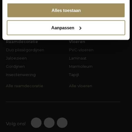
Stoelen
Bedbodems
Alles toestaan
Eetkamertafels
Matrassen
Alles van Wonen
Alles van Slapen
Aanpassen
Raamdecoratie
Vloeren
Duo plisségordijnen
PVC-vloeren
Jaloezieën
Laminaat
Gordijnen
Marmoleum
Insectenwering
Tapijt
Alle raamdecoratie
Alle vloeren
Volg ons!