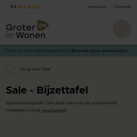
9,3
Maastricht
Gronsveld
Onze summer sale is begonnen! |
Bezoek onze woonwinkel
terug naar Sale
Sale - Bijzettafel
Bijzettafels bijzaak? Dat geldt niet voor de schitterende
modellen in ónze
woonwinkel
.