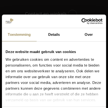
Contact en winkels
Klantenservice
Toestemming
Details
Over
Deze website maakt gebruik van cookies
Contact
We gebruiken cookies om content en advertenties te
Maastricht
personaliseren, om functies voor social media te bieden
+31 (0)43 363 05 05
en om ons websiteverkeer te analyseren. Ook delen we
informatie over uw gebruik van onze site met onze
Gronsveld
partners voor social media, adverteren en analyse. Deze
+31 (0)43 408 12 50
partners kunnen deze gegevens combineren met andere
informatie die u aan ze heeft verstrekt of die ze hebben
Wonen
Slapen
verzameld op basis van uw gebruik van hun services.
Banken
Boxsprings
Fauteuils
Bedden