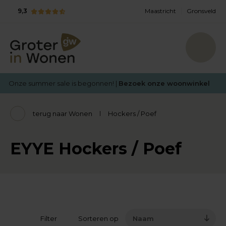
9,3
Maastricht
Gronsveld
Onze summer sale is begonnen! |
Bezoek onze woonwinkel
terug naar Wonen
Hockers / Poef
EYYE Hockers / Poef
Filter
Sorteren op
Naam