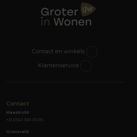
ze met zand gevuld waren. Dat bleek dan
overigens ook echt zo te zijn. Als je op deze
poefs ging zitten, hoorde je een duidelijk
ploffend geluid, waarschijnlijk veroorzaakt door
de lucht die door het gewicht uit de poef werd
geblazen. ‘Langzitters’ waren die poefjes niet;
wie er te lang op bleef zitten, kon rekenen op
Contact en winkels
een pijnlijk achterste. Later werden poefs gevuld
met schuim, waardoor het zitcomfort toenam.
Klantenservice
De leren bekleding maakte plaats voor fijne
stoffen in talloze kleuren en dessins.
Tegenwoordig zijn ze er in allerlei modellen; de
poef hoeft zelfs niet meer rond te zijn. Je vindt
ook vierkante exemplaren, die dan meestal als
Contact
‘hocker’ door het leven gaan, al dekt die
Maastricht
benaming de lading ook niet helemaal. De
+31 (0)43 363 05 05
hocker is namelijk een laag voetenbankje op
poten. Wat de exacte benaming voor de
Gronsveld
verschillende zitkussens is, is niet het