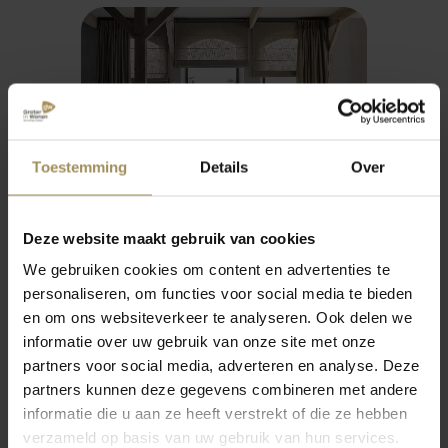
Toestemming
Details
Over
februari 2024
august
Deze website maakt gebruik van cookies
5 x Tips: Akoestiek in
Beig
We gebruiken cookies om content en advertenties te
e
huis verbeteren
blac
personaliseren, om functies voor social media te bieden
zach
en om ons websiteverkeer te analyseren. Ook delen we
inter
informatie over uw gebruik van onze site met onze
partners voor social media, adverteren en analyse. Deze
partners kunnen deze gegevens combineren met andere
informatie die u aan ze heeft verstrekt of die ze hebben
verzameld op basis van uw gebruik van hun services.