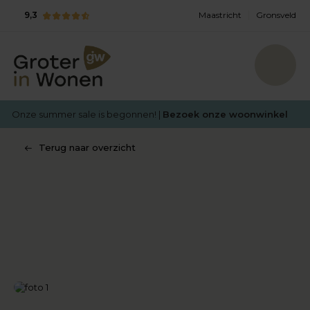
9,3
Maastricht
Gronsveld
Onze summer sale is begonnen! |
Bezoek onze woonwinkel
Terug naar overzicht