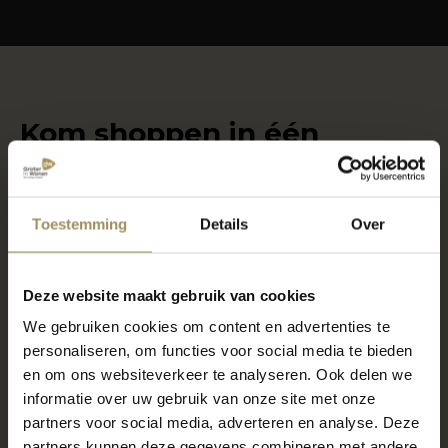
Kom shoppen in één
van onze woonwinkels
Toestemming
Details
Over
Locatie Maastricht
6000m2 wonen, slapen en meer
Deze website maakt gebruik van cookies
7 dagen per week geopend
We gebruiken cookies om content en advertenties te
Gratis parkeren voor de deur
personaliseren, om functies voor social media te bieden
en om ons websiteverkeer te analyseren. Ook delen we
informatie over uw gebruik van onze site met onze
Locatie Gronsveld
partners voor social media, adverteren en analyse. Deze
partners kunnen deze gegevens combineren met andere