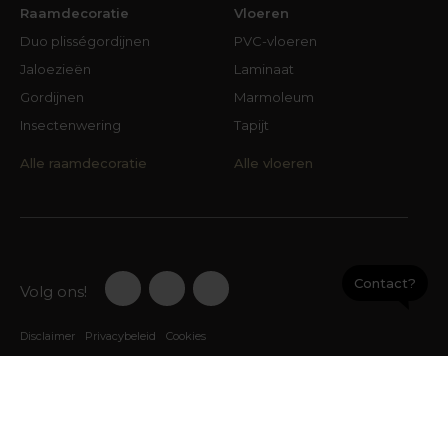
Raamdecoratie
Vloeren
Duo plisségordijnen
PVC-vloeren
Jaloezieën
Laminaat
Gordijnen
Marmoleum
Insectenwering
Tapijt
Alle raamdecoratie
Alle vloeren
Contact?
Volg ons!
Disclaimer
Privacybeleid
Cookies