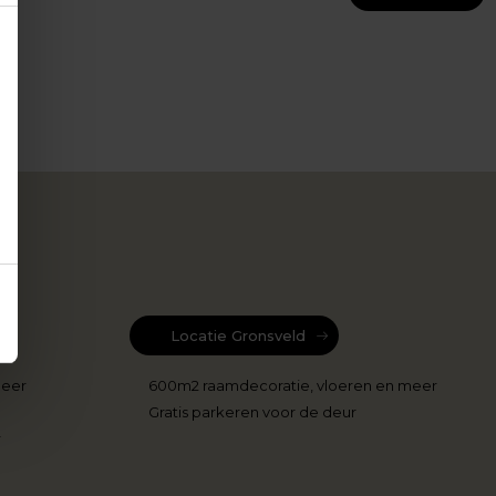
Locatie Gronsveld
meer
600m2 raamdecoratie, vloeren en meer
Gratis parkeren voor de deur
r