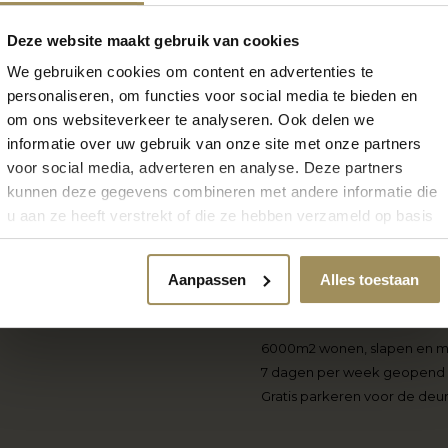
Deze website maakt gebruik van cookies
We gebruiken cookies om content en advertenties te
personaliseren, om functies voor social media te bieden en
om ons websiteverkeer te analyseren. Ook delen we
informatie over uw gebruik van onze site met onze partners
voor social media, adverteren en analyse. Deze partners
kunnen deze gegevens combineren met andere informatie die
u aan ze heeft verstrekt of die ze hebben verzameld op basis
van uw gebruik van hun services.
Aanpassen
Alles toestaan
Locatie Maastricht
6000m2 wonen, slapen en 
7 dagen per week geopend
Gratis parkeren voor de deu