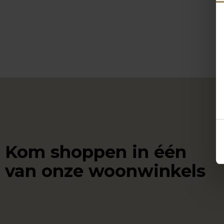
Kom shoppen in één
van onze woonwinkels