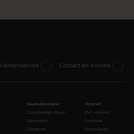
Klantenservice
Contact en winkels
Raamdecoratie
Vloeren
Duo plisségordijnen
PVC-vloeren
Jaloezieën
Laminaat
Gordijnen
Marmoleum