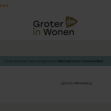
Onze summer sale is begonnen! |
Bezoek onze woonwinkel