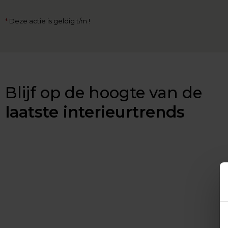
*
Deze actie is geldig t/m !
Blijf op de hoogte van de
laatste interieurtrends